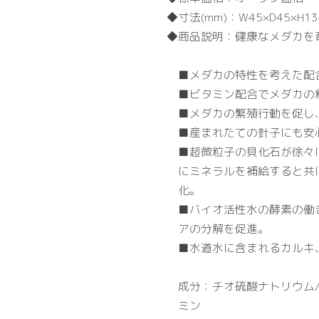
寸法(mm)：
W45×D45×H1
商品説明：
健康なメダカを
■メダカの特性を考えた配
■ビタミン配合でメダカの
■メダカの繁殖行動を促し
■産まれたての針子にも安
■超微粒子の貝化石が徐々
にミネラルを補給すると共
化。
■バイオ活性水の酵素の働
アの分解を促進。
■水道水に含まれるカルキ
成分：チオ硫酸ナトリウム/
ミン