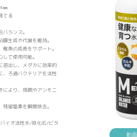
34㎜
育てる
合バランス。
粘膜生成や代謝を維持。
、稚魚の成長をサポート。
心して使用可能。
に溶出し、メダカに効率的
に、ろ過バクテリアを活性
きにより、残餌やアンモニ
、残留塩素を瞬間除去。
バイオ活性水/貝化石/ビタ
動