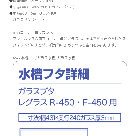
標準価格：
オープン価格
寸法(mm)：
W450×D300×H320（38L）
商品説明：
5mmガラス使用
ガラスブタ（3mm）
前面コーナー曲げガラス...
フレームレスの前面コーナー曲げガラスは、全体をすっきりとしたス
タイリングにまとめ、視野的に広がりのある空間を演出します。
45㎝水槽/曲げガラス水槽/ガラス水槽