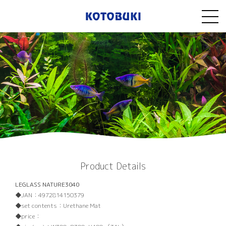
Product Details
LEGLASS NATURE3040
JAN：
4972814150379
set contents：
Urethane Mat
price：