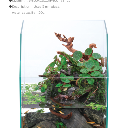
size(mm)：
W300×D300×H400 （31L）
Description：
Uses 5 mm glass
water capacity 20L