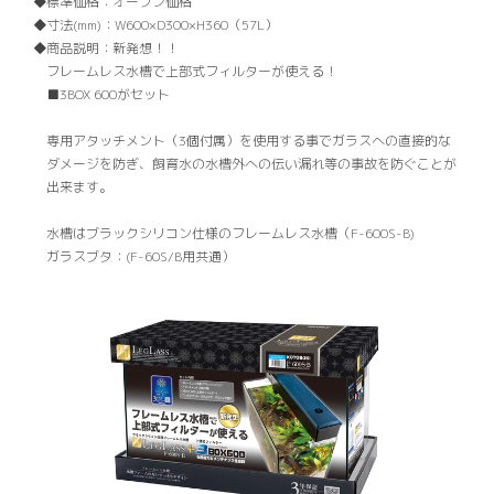
標準価格：
オープン価格
寸法(mm)：
W600×D300×H360（57L）
商品説明：
新発想！！
フレームレス水槽で上部式フィルターが使える！
■3BOX 600がセット
専用アタッチメント（3個付属）を使用する事でガラスへの直接的な
ダメージを防ぎ、飼育水の水槽外への伝い漏れ等の事故を防ぐことが
出来ます。
水槽はブラックシリコン仕様のフレームレス水槽（F-600S-B)
ガラスブタ：(F-60S/B用共通）