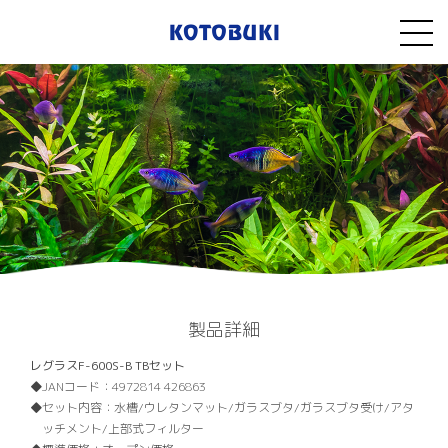
製品詳細
レグラスF-600S-B TBセット
JANコード：
4972814 426863
セット内容：
水槽/ウレタンマット/ガラスブタ/ガラスブタ受け/アタ
ッチメント/上部式フィルター