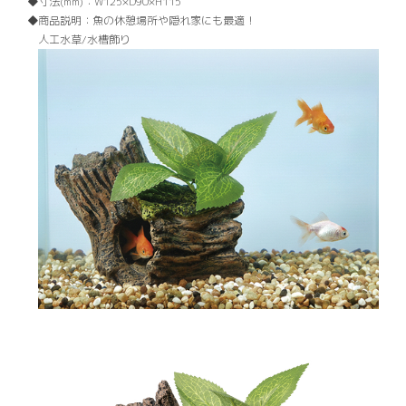
寸法(mm)：
W125×D90×H115
商品説明：
魚の休憩場所や隠れ家にも最適！
人工水草/水槽飾り