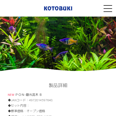
製品詳細
NEW
ＰＯＮ-隠れ流木 Ｂ
JANコード：
4972814597648
セット内容：
標準価格：
オープン価格