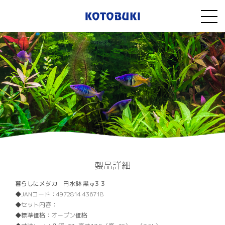
製品詳細
暮らしにメダカ 円水鉢 黒 φ３３
JANコード：
4972814 436718
セット内容：
標準価格：
オープン価格