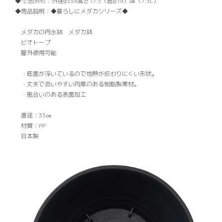
寸法(mm)：
外径φ33×高さ17.5（底φ19）㎝（7.5L）
商品説明：
◆暮らしにメダカシリーズ◆
メダカの円水鉢 メダカ鉢
ビオトープ
屋外使用可能
・底面が浮いているので地熱が伝わりにくい形状。
・丈夫で扱いやすい肉厚のある樹脂製素材。
・風合いのある表面加工
直径：33㎝
材質：PP
日本製