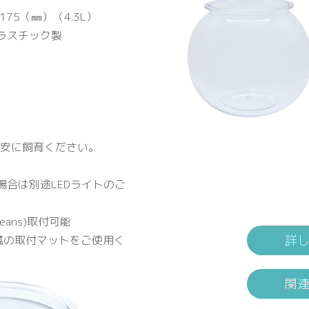
H175（㎜）（4.3L）
ラスチック製
目安に飼育ください。
合は別途LEDライトのご
ans)取付可能
詳
付属の取付マットをご使用く
関