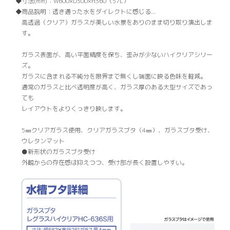
寸法(mm)：
W600×D300×H360（57L）
商品説明：
透き通った水をダイレクトに感じる...
高透過（クリア）ガラスが美しい水景をありのまま切り取り演出しま
す。
ガラス表面が、高い平面精度を保ち、歪みが少ないハイクリアシリー
ズ。
ガラスに含まれる不純分を限界まで無くし端面に映る色味を軽減。
通常のガラスと比べ透明度が高く、ガラス厚のある大型サイズであっ
ても
レイアウトをよりくっきり映します。
5㎜クリアガラス使用、クリアガラスブタ（4㎜）、ガラスブタ受け、
ウレタンマット
●新形状のガラスブタ受け
外観からの存在感は抑えつつ、受け部が長く設置しやすい。