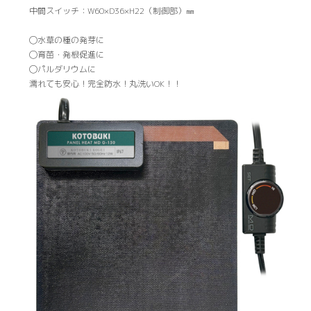
中間スイッチ：W60×D36×H22（制御部）㎜
◯水草の種の発芽に
◯育苗・発根促進に
◯パルダリウムに
濡れても安心！完全防水！丸洗いOK！！