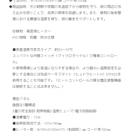
寸法(mm)：
W195×D160×H15㎜ コード長180㎝
商品説明：
冬の時期や夜間の気温低下から植物を守り、根の周辺の冷
え込みを防ぐことで、成長の停滞を回避します。また、植物の発根管
理における最適な温度を保ち、根の働きをサポートします。
◎植物・育苗用ヒーター
IP67規格 防塵・防水仕様
■表面温度可変式タイプ：約30〜55℃
コンパクトな中間スイッチ（マイクロダイヤル）で簡単コントロー
ル。
※使用環境により高温になりすぎる場合や、より細かい温度設定を必
要とする場合には別途サーモスタット（ヒュドラヒートHT-330XD)を
併用することも可能です。（ヒートコントロールの様な電圧調整機器
は接続することは出来ません。）
薄型パネル
強固な5層構造
3重の安全設計:耐熱樹脂/温度ヒューズ/電子回路制御
■消費電力：12W
■発熱部有効寸法：155×160㎜
■ヒーター部：W195×D160×H15（制御部）㎜ コード長180㎝