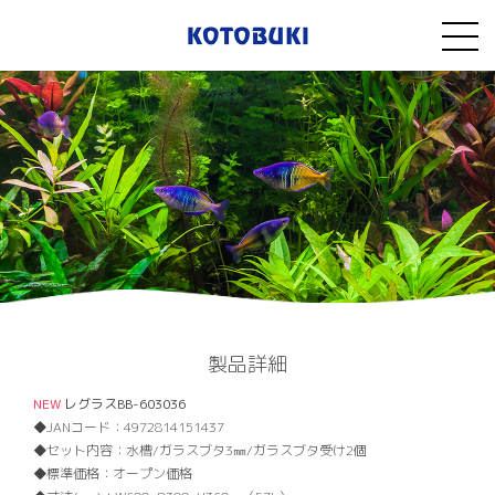
製品詳細
NEW
レグラスBB-603036
JANコード：
4972814151437
セット内容：
水槽/ガラスブタ3㎜/ガラスブタ受け2個
標準価格：
オープン価格