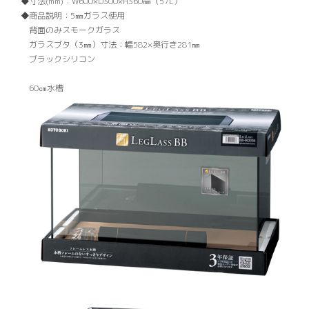
寸法(mm)：
W600×D300×H360㎜（57L）
商品説明：
5㎜ガラス使用
背面のみスモークガラス
ガラスブタ（3㎜）寸法：幅582×奥行き281㎜
ブラックシリコン
60㎝水槽