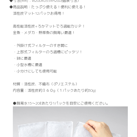
寸法(mm)：
W200×D35×H280(個装寸法）
商品説明：
たっぷり使える！便利に使える！
活性炭マット12パックお得用！
高性能活性炭+ろかマットでろ過能力ＵＰ！
金魚・メダカ・熱帯魚の飼育い最適！
・外掛け式フィルターのすき間に
・上部式フィルターのろ過槽にピッタリ！
・鉢に最適
・小型水槽に最適
・小分けにしても使用可能
材質：活性炭、不織布（ポリエステル）
内容量：活性炭約３６０g（１パックあたり約30g)
●飼育水15〜20ℓあたり1パックを目安にご使用ください。