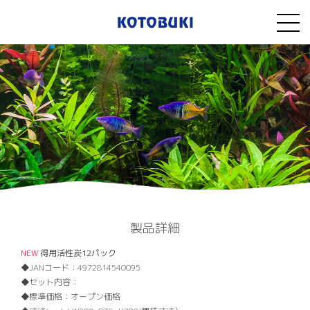
製品詳細
NEW
得用活性炭12パック
JANコード：
4972814540095
セット内容：
標準価格：
オープン価格