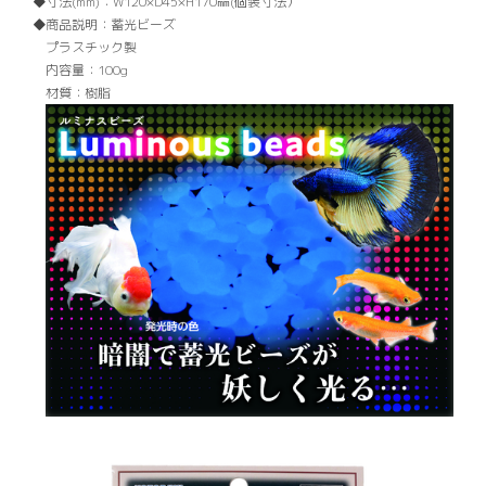
寸法(mm)：
W120×D45×H170㎜(個装寸法）
商品説明：
蓄光ビーズ
プラスチック製
内容量：100g
材質：樹脂