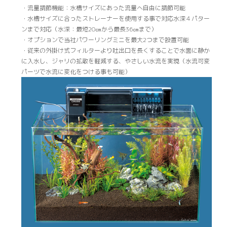
・流量調節機能：水槽サイズにあった流量へ自由に調節可能
・水槽サイズに合ったストレーナーを使用する事で対応水深４パター
ンまで対応（水深：最短20㎝から最長36㎝まで）
・オプションで当社パワーリングミニを最大2つまで設置可能
・従来の外掛け式フィルターより吐出口を長くすることで水面に静か
に入水し、ジャリの拡散を軽減する、やさしい水流を実現（水流可変
パーツで水流に変化をつける事も可能）