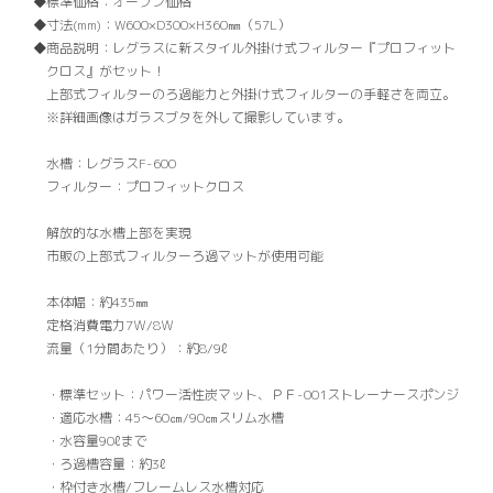
標準価格：
オープン価格
寸法(mm)：
W600×D300×H360㎜（57L）
商品説明：
レグラスに新スタイル外掛け式フィルター『プロフィット
クロス』がセット！
上部式フィルターのろ過能力と外掛け式フィルターの手軽さを両立。
※詳細画像はガラスブタを外して撮影しています。
水槽：レグラスF-600
フィルター：プロフィットクロス
解放的な水槽上部を実現
市販の上部式フィルターろ過マットが使用可能
本体幅：約435㎜
定格消費電力7Ｗ/8Ｗ
流量（1分間あたり）：約8/9ℓ
・標準セット：パワー活性炭マット、ＰＦ-001ストレーナースポンジ
・適応水槽：45〜60㎝/90㎝スリム水槽
・水容量90ℓまで
・ろ過槽容量：約3ℓ
・枠付き水槽/フレームレス水槽対応