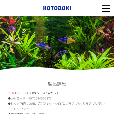
製品詳細
NEW
レグラスF-600 クロス3点セット
JANコード：
4972814520172
セット内容：
水槽/プロフィットクロス/ガラスブタ/ガラスブタ受け/
ウレタンマット