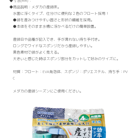
寸法(mm)：
商品説明：
メダカの産卵床。
水面に浮くタイプ、仕分けに便利な２色のフロート採用！
●卵を産みつけやすい固さと形状の繊維を採用。
●本体をそのまま水槽に浮かべるだけの簡単設置。
産卵日や品種が記入でき、手が濡れない持ち手付き。
ロングでワイドなスポンジだから産卵しやすい。
黒色素材で卵がよく見える。
大きいと感じた時はスポンジ部分をカットして好みのサイズに。
材質：フロート：EVA発泡体、スポンジ：ポリエステル、持ち手：PV
C
メダカの産卵シーズンにご使用ください。