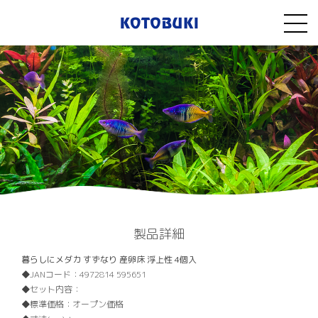
製品詳細
暮らしにメダカ すずなり 産卵床 浮上性 4個入
JANコード：
4972814 595651
セット内容：
標準価格：
オープン価格