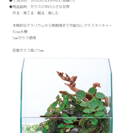
寸法(mm)：
W300×D300×H400 容積31L
商品説明：
ガラスの中の小さな世界
作る・育てる・観る・愉しむ
本格的なテラリウムから魚飼育まで可能なレグラスネイチャー
30㎝水槽
5㎜ガラス使用
前面ガラス高275㎜