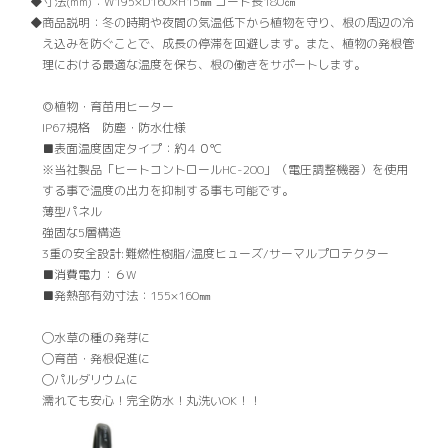
寸法(mm)：
W195×D160×H15㎜ コード長180㎝
商品説明：
冬の時期や夜間の気温低下から植物を守り、根の周辺の冷
え込みを防ぐことで、成長の停滞を回避します。また、植物の発根管
理における最適な温度を保ち、根の働きをサポートします。
◎植物・育苗用ヒーター
IP67規格 防塵・防水仕様
■表面温度固定タイプ：約４０℃
※当社製品「ヒートコントロールHC-200」（電圧調整機器）を使用
する事で温度の出力を抑制する事も可能です。
薄型パネル
強固な5層構造
3重の安全設計:難燃性樹脂/温度ヒューズ/サーマルプロテクター
■消費電力：６W
■発熱部有効寸法：155×160㎜
◯水草の種の発芽に
◯育苗・発根促進に
◯パルダリウムに
濡れても安心！完全防水！丸洗いOK！！