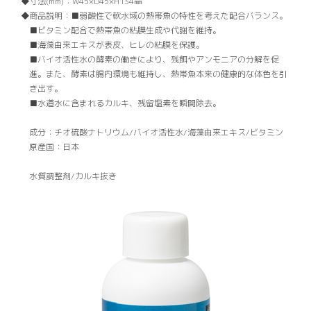
寸法(mm)：
W45×D45×H134㎜
商品説明：
■弱酸性で軟水域の熱帯魚の特性を考えた配合バランス。
■ビタミン配合で熱帯魚の粘膜生成や代謝を維持。
■海藻由来エキスが表皮、ヒレの粘膜を保護。
■バイオ活性水の酵素の働きにより、残餌やアンモニアの分解を促
進。また、酵素は腸内環境も維持し、熱帯魚本来の健康的な体色を引
き出す。
■水道水に含まれるカルキ、残留塩素を瞬間除去。
成分：チオ硫酸ナトリウム/バイオ活性水/海藻由来エキス/ビタミン
原産国：日本
水質調整剤/カルキ抜き