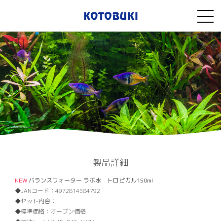
製品詳細
NEW
バランスウォーター ラボ水 トロピカル150ml
JANコード：
4972814584792
セット内容：
標準価格：
オープン価格