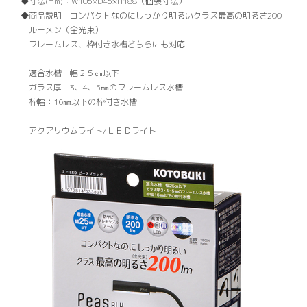
寸法(mm)：
W105×D45×H188（個装寸法）
商品説明：
コンパクトなのにしっかり明るいクラス最高の明るさ200
ルーメン（全光束）
フレームレス、枠付き水槽どちらにも対応
適合水槽：幅２５㎝以下
ガラス厚：3、4、5㎜のフレームレス水槽
枠幅：16㎜以下の枠付き水槽
アクアリウムライト/ＬＥＤライト