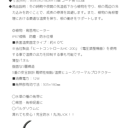
寸法(mm)：
W345×D160×H15㎜ コード長180㎝
商品説明：
冬の時期や夜間の気温低下から植物を守り、根の周辺の冷
え込みを防ぐことで、成長の停滞を回避します。また、植物の発根管
理における最適な温度を保ち、根の働きをサポートします。
◎植物・育苗用ヒーター
IP67規格 防塵・防水仕様
■表面温度固定タイプ：約４０℃
※当社製品「ヒートコントロールHC-200」（電圧調整機器）を使用
する事で温度の出力を抑制する事も可能です。
薄型パネル
強固な5層構造
3重の安全設計:難燃性樹脂/温度ヒューズ/サーマルプロテクター
■消費電力：12W
■発熱部有効寸法：305×160㎜
◯水草の種の発芽に
◯育苗・発根促進に
◯パルダリウムに
濡れても安心！完全防水！丸洗いOK！！