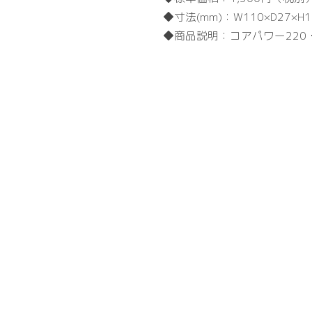
寸法(mm)：
W110×D27×H
商品説明：
コアパワー220