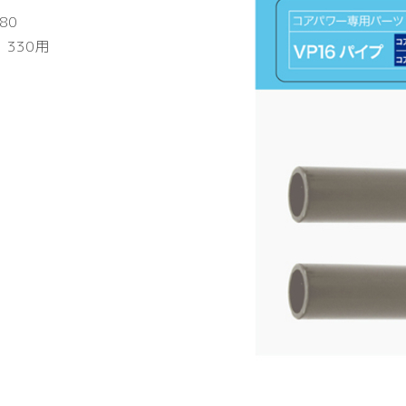
180
・330用