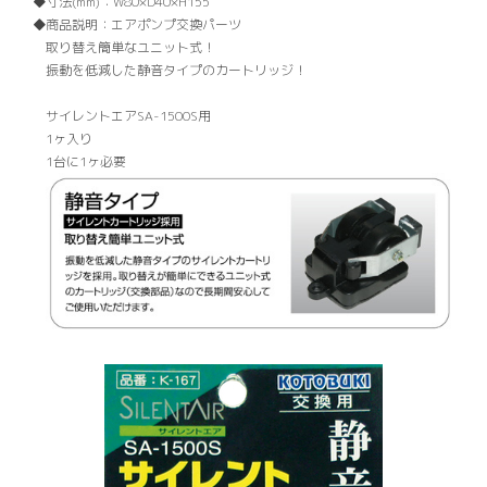
寸法(mm)：
W80×D40×H155
商品説明：
エアポンプ交換パーツ
取り替え簡単なユニット式！
振動を低減した静音タイプのカートリッジ！
サイレントエアSA-1500S用
1ヶ入り
1台に1ヶ必要