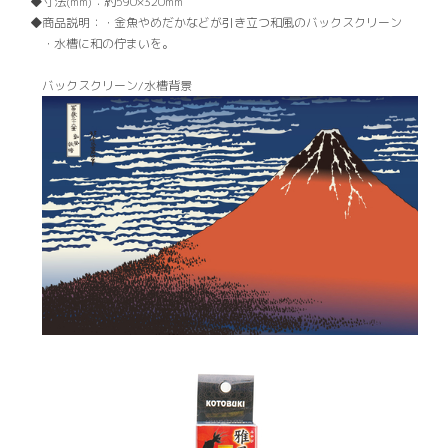
寸法(mm)：
約590×320mm
商品説明：
・金魚やめだかなどが引き立つ和風のバックスクリーン
・水槽に和の佇まいを。
バックスクリーン/水槽背景