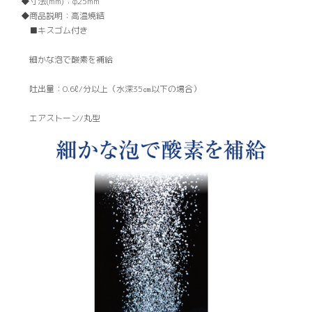
寸法(mm)：
φ25mm
商品説明：
高温焼結
■キスゴム付き
細かな泡で酸素を補給
吐出量：0.6ℓ/分以上（水深35㎝以下の場合）
エアストーン/丸型