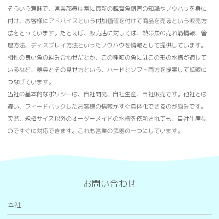
そういう意味で、営業部員は常に最新の観賞魚飼育の知識やノウハウを身に
付け、お客様にアドバイスという付加価値を付けて商品を売るという販売方
法をとっています。たとえば、販売店に対しては、熱帯魚の売れ筋情報、管
理方法、ディスプレイ方法といったノウハウを情報として提供しています。
相性の良い魚の組み合わせだとか、この種類の魚にはこの形の水槽が適して
いるなど、器具とその見せ方という、ハードとソフト両方を提案して拡販に
つなげています。
当社の基本的なポリシーは、自社開発、自社生産、自社販売です。他社とは
違い、フィードバックしたお客様の情報がすぐ具体化できるのが強みです。
突然、規格サイズ以外のオーダーメイドの水槽を依頼されても、自社生産な
のですぐに対応できます。これも営業の武器の一つにしています。
お問い合わせ
本社