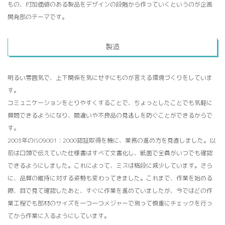
もの、付加価値のある製品をデザインの段階から作っていくというのが企画
開発部のテーマです。
製造
明るい雰囲気で、上下関係を気にせずにものが言える環境づくりをしていま
す。
コミュニケーションをとりやすくすることで、ちょっとしたことでも気軽に
質問できるようになり、間違いや不良品の見逃しを防ぐことができるからで
す。
2003年のISO9001：2000認証取得を機に、業務の進め方を見直しました。以
前は口頭で伝えていた仕様書はすべて文書化し、紙面で全員がいつでも確認
できるようにしました。これによって、ミスは格段に減少しています。さら
に、品質の維持に対する姿勢も変わってきました。これまで、作業を始める
際、目で見て確認したあと、すぐに作業を進めていましたが、今ではどの作
業工程でも部材のサイズを一つ一つメジャーで測って慎重にチェックを行っ
てから作業に入るようにしています。