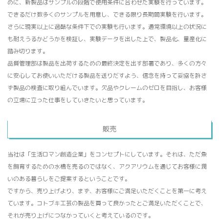
めに、新製品はサンプルの段階で使用条件に合わせた実験を行っています。
できるだけ数多くのサンプルを用意し、できる限り長期間実験を行います。
さらに現実以上に過酷な条件下での実験も行います。通常環境以上の状況に
も耐えうるかどうかを検証し、実験データを出した上で、製品化、量産化に
踏み切ります。
品質管理部は製品を出荷するための最終決定を出す部署であり、多くの方々
に安心してお使いいただける製品を送りだすよう、信念を持って妥協を許さ
ず製品の検査に取り組んでいます。欠品やクレームのゼロを目指し、お客様
の立場に立った仕事をしていきたいと思っています。
販売
当社は「生活ロマン創造企業」をコンセプトにしています。それは、ただ魚
を飼育するための水槽を売るのではなく、アクアリウムを通じてお客様に潤
いのある暮らしをご提案するということです。
ですから、売り上げより、まず、お客様にご満足いただくことを第一に考え
ています。コトブキ工芸の製品を買って良かったとご満足いただくことで、
それが売り上げにつなかっていくと考えているのです。