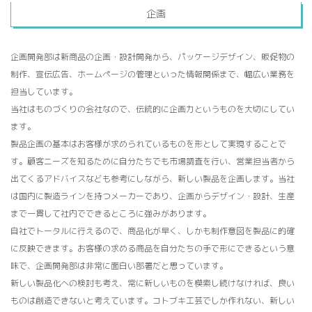
企画
企画開発部は新商品の企画・設計開発から、パッケージデザイン、販促物の
制作、宣伝広告、ホームページの管理といった情報関係まで、幅広い業務を
担当しています。
当社はものづくりの会社なので、伝統的に企画力というものを大切にしてい
ます。
製品企画の基本はお客様が求められているものを形として実現することで
す。顧客ニーズを知るために自分たちでも市場調査を行い、営業担当者から
出てくるアドバイスなども参考にしながら、新しい製品を企画します。当社
は国内に製造ラインを持つメーカーであり、企画からデザイン・設計、生産
まで一貫して社内でできるところに強みがあります。
自社でトータルに行えるので、商品化が早く、しかも制作意図を製品に的確
に反映できます。お客様の求める商品を自分たちの手で形にできるという意
味で、企画開発部は非常に面白い部署だと思っています。
新しい製品化への検討も考え、常に新しいものを模索し続けなければ、良い
ものは創造できないと考えています。コトブキ工芸でしか作れない、新しい