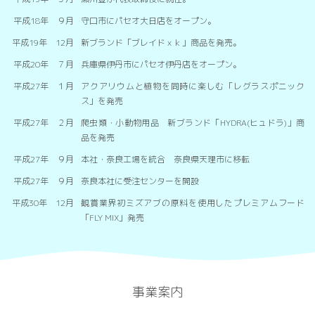
平成18年 ９月
守口市にパセオ大日店をオープン。
平成19年 12月
新ブランド「ブレイドｘｋ」商品を発売。
平成20年 ７月
兵庫県伊丹市にパセオ伊丹店をオープン。
平成27年 １月
アクアリウムと植物を同時に楽しむ「レグラスポニック
ス」を発売
平成27年 ２月
爬虫類・小動物用品 新ブランド「HYDRA(ヒュドラ)」商
品を発売
平成27年 ９月
本社・奈良工場を統合 奈良県天理市に移転
平成27年 ９月
奈良本社に受注センターを開設
平成30年 12月
観賞業界初ミズアブの原料を使用したプレミアムフード
「FLY MIX」発売
事業案内