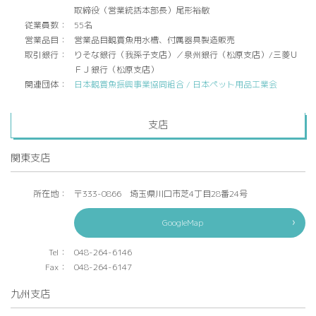
取締役（営業統括本部長）尾形裕敏
従業員数：
55名
営業品目：
営業品目観賞魚用水槽、付属器具製造販売
取引銀行：
りそな銀行（我孫子支店）／泉州銀行（松原支店）/三菱Ｕ
ＦＪ銀行（松原支店）
関連団体：
日本観賞魚振興事業協同組合 /
日本ペット用品工業会
支店
関東支店
所在地：
〒333-0866 埼玉県川口市芝4丁目28番24号
GoogleMap
Tel：
048-264-6146
Fax：
048-264-6147
九州支店