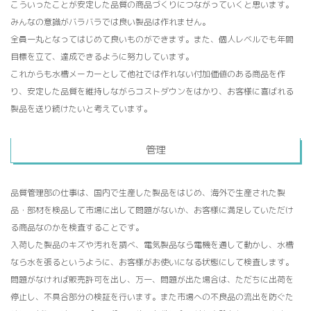
こういったことが安定した品質の商品づくりにつながっていくと思います。
みんなの意識がバラバラでは良い製品は作れません。
全員一丸となってはじめて良いものができます。また、個人レベルでも年間
目標を立て、達成できるように努力しています。
これからも水槽メーカーとして他社では作れない付加価値のある商品を作
り、安定した品質を維持しながらコストダウンをはかり、お客様に喜ばれる
製品を送り続けたいと考えています。
管理
品質管理部の仕事は、国内で生産した製品をはじめ、海外で生産された製
品・部材を検品して市場に出して問題がないか、お客様に満足していただけ
る商品なのかを検査することです。
入荷した製品のキズや汚れを調べ、電気製品なら電機を通して動かし、水槽
なら水を張るというように、お客様がお使いになる状態にして検査します。
問題がなければ販売許可を出し、万一、問題が出た場合は、ただちに出荷を
停止し、不具合部分の検証を行います。また市場への不良品の流出を防ぐた