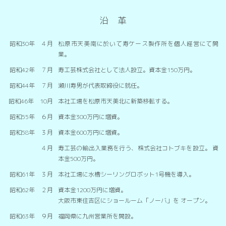
沿 革
昭和30年 ４月
松原市天美南に於いて寿ケース製作所を個人経営にて開
業。
昭和42年 ７月
寿工芸株式会社として法人設立。資本金150万円。
昭和44年 ７月
瀬川寿男が代表取締役に就任。
昭和46年 10月
本社工場を松原市天美北に新築移転する。
昭和55年 ６月
資本金300万円に増資。
昭和58年 ３月
資本金600万円に増資。
４月
寿工芸の輸出入業務を行う、株式会社コトブキを設立。 資
本金500万円。
昭和61年 ３月
本社工場に水槽シーリングロボット1号機を導入。
昭和62年 ２月
資本金1200万円に増資。
大阪市東住吉区にショールーム「ノーバ」を オープン。
昭和63年 ９月
福岡県に九州営業所を開設。