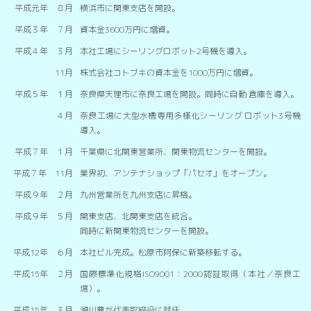
平成元年 ８月
横浜市に関東支店を開設。
平成３年 ７月
資本金3600万円に増資。
平成４年 ３月
本社工場にシーリングロボット2号機を導入。
11月
株式会社コトブキの資本金を1000万円に増資。
平成５年 １月
奈良県天理市に奈良工場を開設。同時に自動 倉庫を導入。
４月
奈良工場に大型水槽専用多様化シーリング ロボット3号機
導入。
平成７年 １月
千葉県に北関東営業所、関東物流センターを開設。
平成７年 11月
業界初、アンテナショップ「パセオ」をオープン。
平成９年 ２月
九州営業所を九州支店に昇格。
平成９年 ５月
関東支店、北関東支店を統合。
同時に新関東物流センターを開設。
平成12年 ６月
本社ビル完成。松原市阿保に新築移転する。
平成15年 ２月
国際標準化規格ISO9001：2000認証取得（本社／奈良工
場）。
平成15年 ３月
瀬川豊が代表取締役に就任。