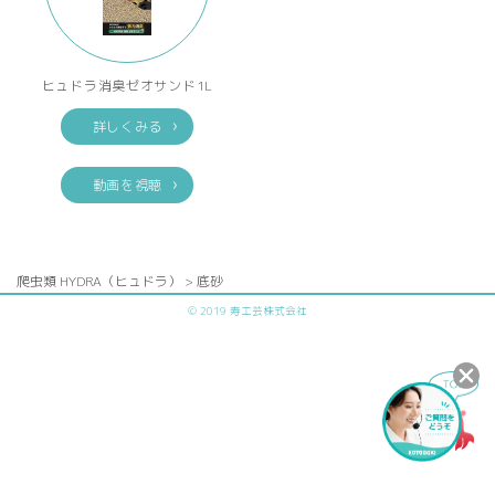
ヒュドラ消臭ゼオサンド1L
詳しくみる
動画を視聴
爬虫類 HYDRA（ヒュドラ） > 底砂
© 2019 寿工芸株式会社